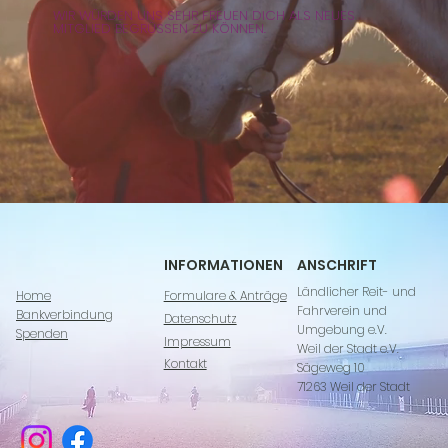
WIR WÜRDEN UNS SEHR FREUEN DICH ALS NEUES
MITGLIED BEGRÜSSEN ZU KÖNNEN.
INFORMATIONEN
ANSCHRIFT
Ländlicher Reit- und
Home
Formulare & Anträge
Fahrverein und
Bankverbindung
Datenschutz
Umgebung e.V.
Spenden
Impressum
Weil der Stadt e.V.
Kontakt
Sägeweg 10
71263 Weil der Stadt